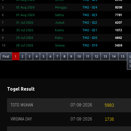
5
02 Aug 2026
Minggu
TM2 - 024
8208
6
01 Aug 2026
Sabtu
TM2 - 023
7781
7
31 Jul 2026
Jumat
TM2 - 022
6207
8
30 Jul 2026
Kamis
TM2 - 021
1072
9
29 Jul 2026
Rabu
TM2 - 020
6842
10
28 Jul 2026
Selasa
TM2 - 019
3658
First
1
2
3
4
5
6
7
8
9
10
11
12
13
14
15
(
)
Togel Result
TOTO WUHAN
07-08-2026
5883
VIRGINIA DAY
07-08-2026
1736